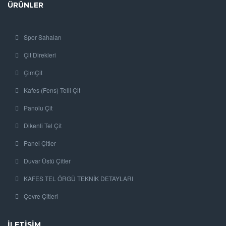
ÜRÜNLER
Spor Sahaları
Çit Direkleri
ÇimÇit
Kafes (Fens) Telli Çit
Panolu Çit
Dikenli Tel Çit
Panel Çitler
Duvar Üstü Çitler
KAFES TEL ÖRGÜ TEKNİK DETAYLARI
Çevre Çitleri
İLETIŞIM